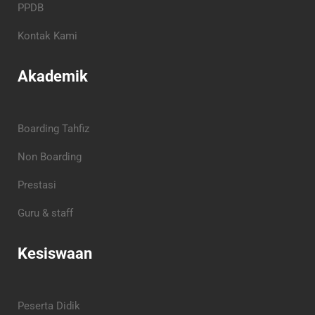
PPDB
Kontak Kami
Akademik
Boarding Tahfiz
Non Boarding
Prestasi
Guru & staff
Kesiswaan
Peserta Didik