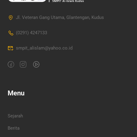
Jl. Veteran Gang Utama, Glantengan, Kudus
(0291) 4247133
smpit_alislam@yahoo.co.id
Menu
Sejarah
Berita