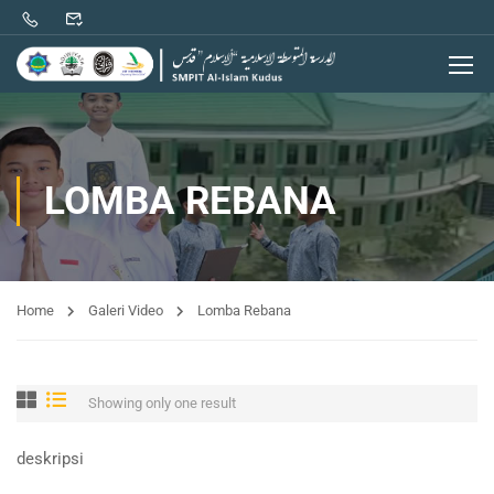
LOMBA REBANA
Home
Galeri Video
Lomba Rebana
Showing only one result
deskripsi