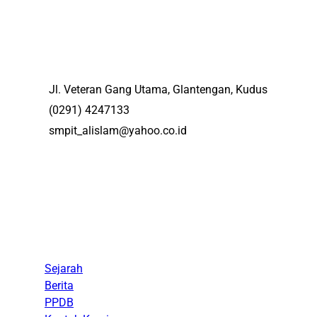
Jl. Veteran Gang Utama, Glantengan, Kudus
(0291) 4247133
smpit_alislam@yahoo.co.id
Menu
Sejarah
Berita
PPDB