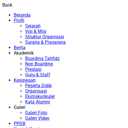
Back
Beranda
Profil
Sejarah
Visi & Misi
Struktur Organisasi
Sarana & Prasarana
Berita
Akademik
Boarding Tahfidz
Non Boarding
Prestasi
Guru & Staff
Kesiswaan
Peserta Didik
Organisasi
Ekstrakurikuler
Kata Alumni
Galeri
Galeri Foto
Galeri Video
PPDB