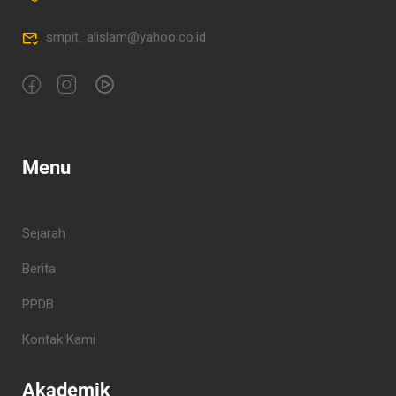
smpit_alislam@yahoo.co.id
Menu
Sejarah
Berita
PPDB
Kontak Kami
Akademik