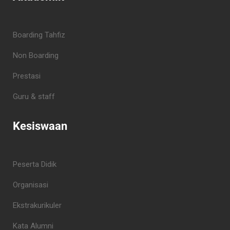
Boarding Tahfiz
Non Boarding
Prestasi
Guru & staff
Kesiswaan
Peserta Didik
Organisasi
Ekstrakurikuler
Kata Alumni