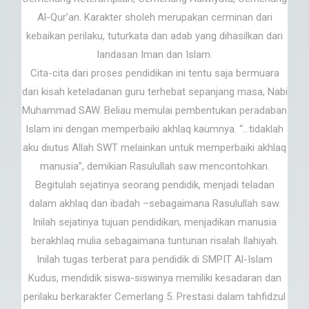
Al-Qur’an. Karakter sholeh merupakan cerminan dari
kebaikan perilaku, tuturkata dan adab yang dihasilkan dari
landasan Iman dan Islam.
Cita-cita dari proses pendidikan ini tentu saja bermuara
dari kisah keteladanan guru terhebat sepanjang masa, Nabi
Muhammad SAW. Beliau memulai pembentukan peradaban
Islam ini dengan memperbaiki akhlaq kaumnya. “…tidaklah
aku diutus Allah SWT melainkan untuk memperbaiki akhlaq
manusia”, demikian Rasulullah saw mencontohkan.
Begitulah sejatinya seorang pendidik, menjadi teladan
dalam akhlaq dan ibadah –sebagaimana Rasulullah saw.
Inilah sejatinya tujuan pendidikan, menjadikan manusia
berakhlaq mulia sebagaimana tuntunan risalah Ilahiyah.
Inilah tugas terberat para pendidik di SMPIT Al-Islam
Kudus, mendidik siswa-siswinya memiliki kesadaran dan
perilaku berkarakter Cemerlang 5. Prestasi dalam tahfidzul