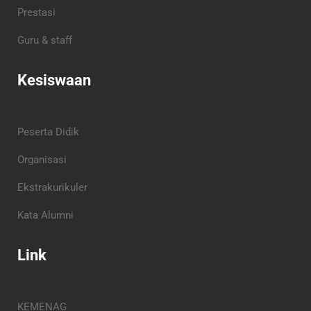
Prestasi
Guru & staff
Kesiswaan
Peserta Didik
Organisasi
Ekstrakurikuler
Kata Alumni
Link
KEMENAG