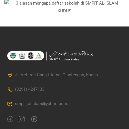
Jl. Veteran Gang Utama, Glantengan, Kudus
(0291) 4247133
smpit_alislam@yahoo.co.id