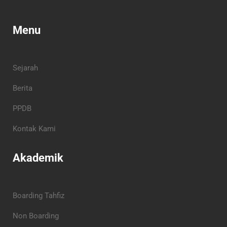
Menu
Sejarah
Berita
PPDB
Kontak Kami
Akademik
Boarding Tahfiz
Non Boarding