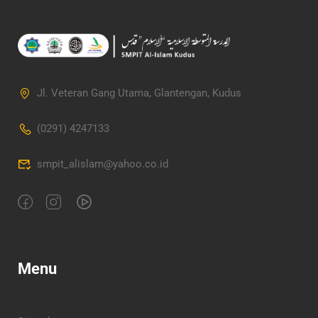
Jl. Veteran Gang Utama, Glantengan, Kudus
(0291) 4247133
smpit_alislam@yahoo.co.id
Menu