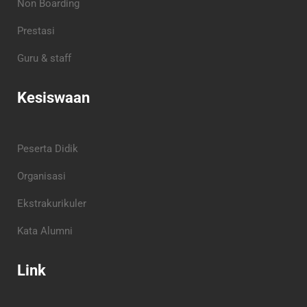
Non Boarding
Prestasi
Guru & staff
Kesiswaan
Peserta Didik
Organisasi
Ekstrakurikuler
Kata Alumni
Link