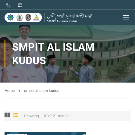
SMPIT AL ISLAM
KUDUS
Home
smpit al islam kudus
Showing 1-10 of 21 results