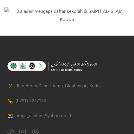
Jl. Veteran Gang Utama, Glantengan, Kudus
(0291) 4247133
smpit_alislam@yahoo.co.id