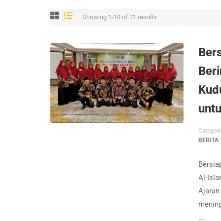
Showing 1-10 of 21 results
Ber
Ber
Kudu
unt
Categori
BERITA
Bersia
Al-Isl
Ajaran
mening
…