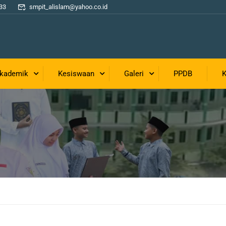
33
smpit_alislam@yahoo.co.id
kademik
Kesiswaan
Galeri
PPDB
K