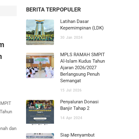
BERITA TERPOPULER
Latihan Dasar
Kepemimpinan (LDK)
30
Jan
2024
am
MPLS RAMAH SMPIT
n
Al-Islam Kudus Tahun
Ajaran 2026/2027
Berlangsung Penuh
Semangat
15
Jul
2026
Penyaluran Donasi
 SMPIT
Banjir Tahap 2
 Tahun
14
Apr
2024
enah dan
Siap Menyambut