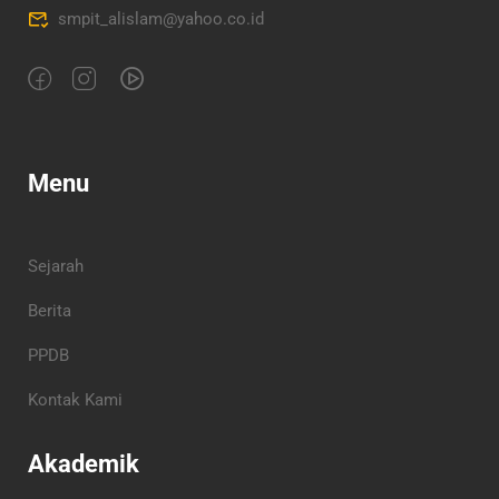
smpit_alislam@yahoo.co.id
Menu
Sejarah
Berita
PPDB
Kontak Kami
Akademik