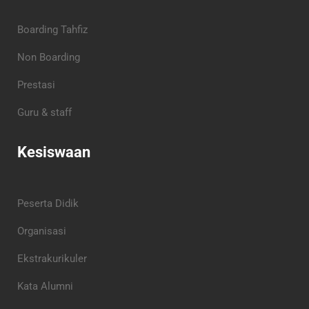
Boarding Tahfiz
Non Boarding
Prestasi
Guru & staff
Kesiswaan
Peserta Didik
Organisasi
Ekstrakurikuler
Kata Alumni