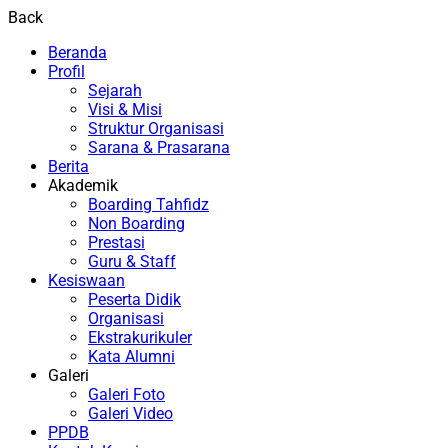
Back
Beranda
Profil
Sejarah
Visi & Misi
Struktur Organisasi
Sarana & Prasarana
Berita
Akademik
Boarding Tahfidz
Non Boarding
Prestasi
Guru & Staff
Kesiswaan
Peserta Didik
Organisasi
Ekstrakurikuler
Kata Alumni
Galeri
Galeri Foto
Galeri Video
PPDB