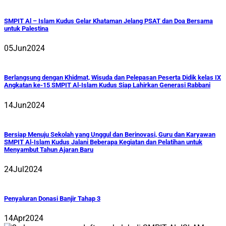
SMPIT Al – Islam Kudus Gelar Khataman Jelang PSAT dan Doa Bersama
untuk Palestina
05
Jun
2024
Berlangsung dengan Khidmat, Wisuda dan Pelepasan Peserta Didik kelas IX
Angkatan ke-15 SMPIT Al-Islam Kudus Siap Lahirkan Generasi Rabbani
14
Jun
2024
Bersiap Menuju Sekolah yang Unggul dan Berinovasi, Guru dan Karyawan
SMPIT Al-Islam Kudus Jalani Beberapa Kegiatan dan Pelatihan untuk
Menyambut Tahun Ajaran Baru
24
Jul
2024
Penyaluran Donasi Banjir Tahap 3
14
Apr
2024