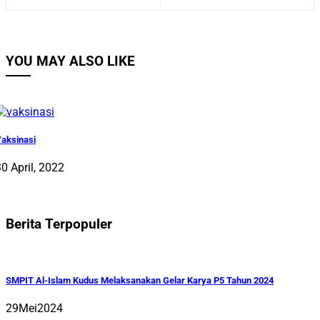
YOU MAY ALSO LIKE
aksinasi
0 April, 2022
Berita Terpopuler
SMPIT Al-Islam Kudus Melaksanakan Gelar Karya P5 Tahun 2024
29
Mei
2024