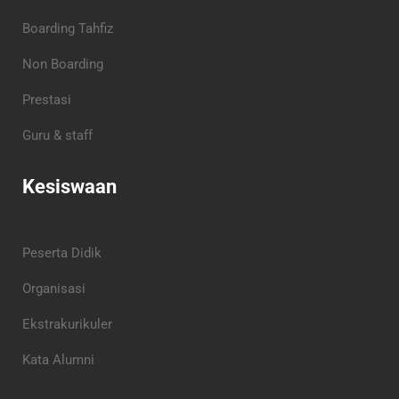
Boarding Tahfiz
Non Boarding
Prestasi
Guru & staff
Kesiswaan
Peserta Didik
Organisasi
Ekstrakurikuler
Kata Alumni