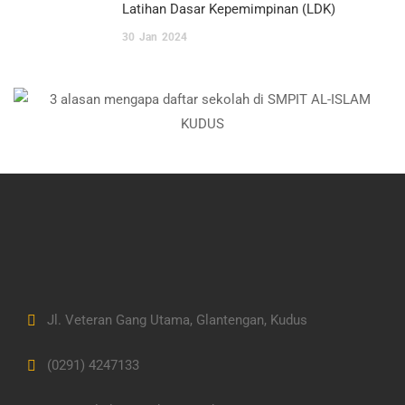
Latihan Dasar Kepemimpinan (LDK)
30
Jan
2024
Jl. Veteran Gang Utama, Glantengan, Kudus
(0291) 4247133