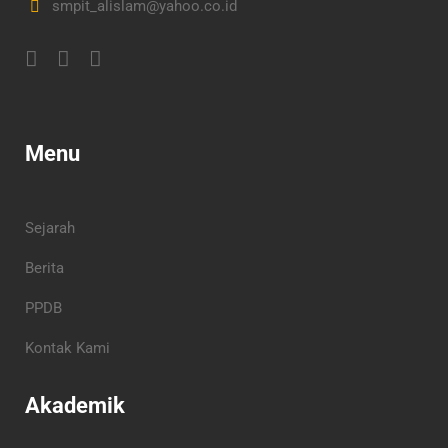
smpit_alislam@yahoo.co.id
Menu
Sejarah
Berita
PPDB
Kontak Kami
Akademik