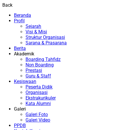
Back
Beranda
Profil
Sejarah
Visi & Misi
Struktur Organisasi
Sarana & Prasarana
Berita
Akademik
Boarding Tahfidz
Non Boarding
Prestasi
Guru & Staff
Kesiswaan
Peserta Didik
Organisasi
Ekstrakurikuler
Kata Alumni
Galeri
Galeri Foto
Galeri Video
PPDB