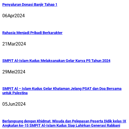
Penyaluran Donasi Banjir Tahap 1
06
Apr
2024
Rahasia Menjadi Pribadi Berkarakter
21
Mar
2024
SMPIT Al-Islam Kudus Melaksanakan Gelar Karya P5 Tahun 2024
29
Mei
2024
SMPIT Al – Islam Kudus Gelar Khataman Jelang PSAT dan Doa Bersama
untuk Palestina
05
Jun
2024
Berlangsung dengan Khidmat, Wisuda dan Pelepasan Peserta Didik kelas IX
Angkatan ke-15 SMPIT Al-Islam Kudus Siap Lahirkan Generasi Rabbani