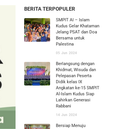
BERITA TERPOPULER
SMPIT Al – Islam
Kudus Gelar Khataman
Jelang PSAT dan Doa
Bersama untuk
Palestina
05
Jun
2024
Berlangsung dengan
Khidmat, Wisuda dan
Pelepasan Peserta
Didik kelas IX
Angkatan ke-15 SMPIT
Al-Islam Kudus Siap
Lahirkan Generasi
Rabbani
14
Jun
2024
Bersiap Menuju