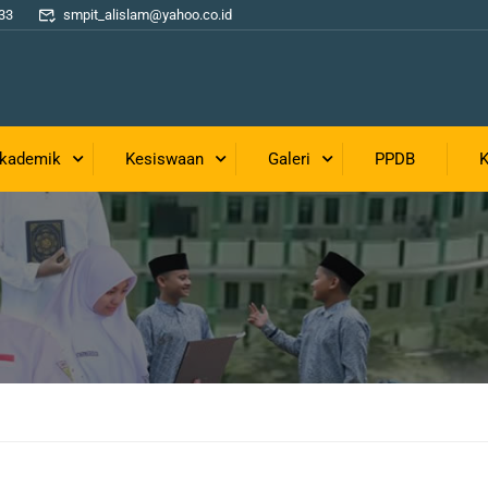
33
smpit_alislam@yahoo.co.id
kademik
Kesiswaan
Galeri
PPDB
K