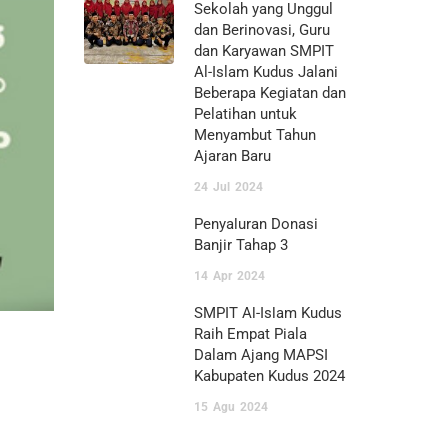
Sekolah yang Unggul
dan Berinovasi, Guru
dan Karyawan SMPIT
Al-Islam Kudus Jalani
Beberapa Kegiatan dan
Pelatihan untuk
Menyambut Tahun
Ajaran Baru
24
Jul
2024
Penyaluran Donasi
Banjir Tahap 3
14
Apr
2024
SMPIT Al-Islam Kudus
Raih Empat Piala
Dalam Ajang MAPSI
Kabupaten Kudus 2024
15
Agu
2024