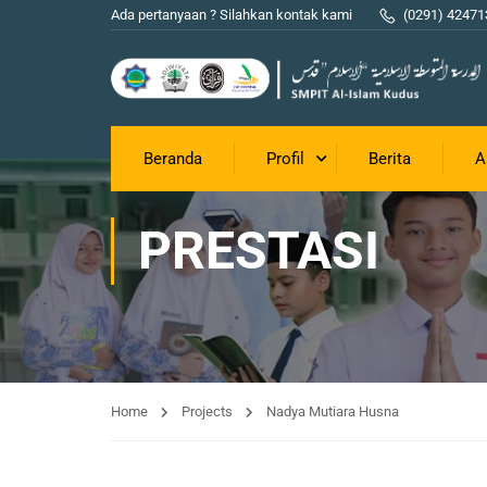
Ada pertanyaan ? Silahkan kontak kami
(0291) 42471
Beranda
Profil
Berita
A
PRESTASI
Home
Projects
Nadya Mutiara Husna