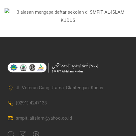
Jl. Veteran Gang Utama, Glantengan, Kudus
(0291) 4247133
smpit_alislam@yahoo.co.id