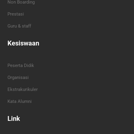
Non Boarding
Prestasi
Guru & staff
Kesiswaan
Peserta Didik
Organisasi
Ekstrakurikuler
Kata Alumni
Link