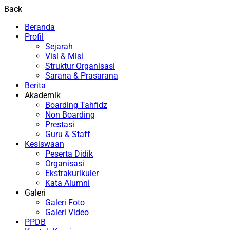
Back
Beranda
Profil
Sejarah
Visi & Misi
Struktur Organisasi
Sarana & Prasarana
Berita
Akademik
Boarding Tahfidz
Non Boarding
Prestasi
Guru & Staff
Kesiswaan
Peserta Didik
Organisasi
Ekstrakurikuler
Kata Alumni
Galeri
Galeri Foto
Galeri Video
PPDB