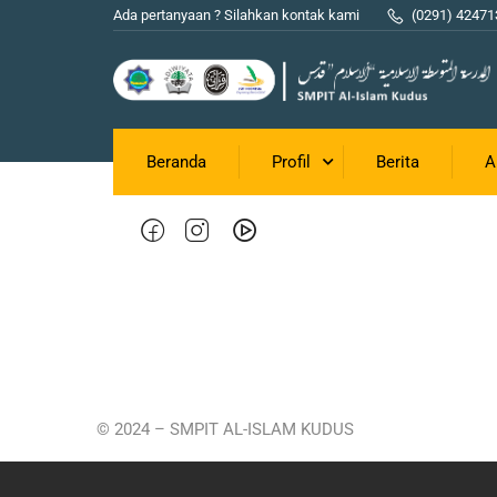
Ada pertanyaan ? Silahkan kontak kami
(0291) 42471
Jl. Veteran Gang Utama, Glantengan, Kudus
(0291) 4247133
Beranda
Profil
Berita
A
smpit_alislam@yahoo.co.id
© 2024 – SMPIT AL-ISLAM KUDUS