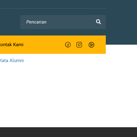
Kesiswaan
Link
Peserta Didik
KEMENAG
Organisasi
KEMENAG JATENG
ontak Kami
Ekstrakurikuler
KEMENAG KUDUS
Kata Alumni