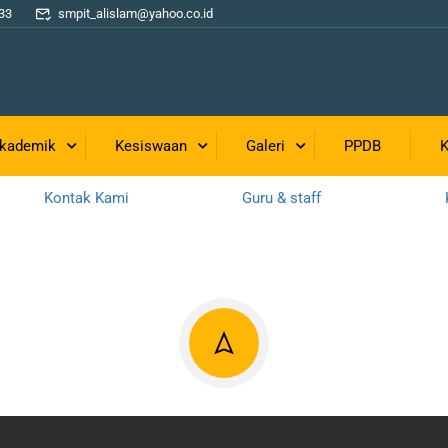
33
smpit_alislam@yahoo.co.id
Menu
Akademik
Sejarah
Boarding Tahfiz
Berita
Non Boarding
kademik
Kesiswaan
Galeri
PPDB
K
PPDB
Prestasi
Kontak Kami
Guru & staff